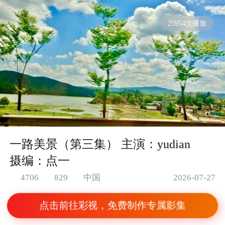
25954次播放
一路美景（第三集） 主演：yudian
摄编：点一
2026-07-27
4706
829
中国
点击前往彩视，免费制作专属影集