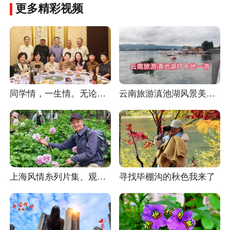
更多精彩视频
同学情，一生情。无论走多远、隔多久，再相逢依旧是从前的亲切。顺风大酒店(市百一店)(20251009)
云南旅游滇池湖风景美如画 2026.6.
上海风情糸列片集、观《漕溪公园牡丹园》，手机录制原创。
寻找毕棚沟的秋色我来了