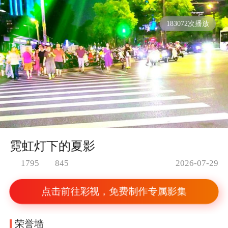
183072次播放
霓虹灯下的夏影
2026-07-29
1795
845
点击前往彩视，免费制作专属影集
荣誉墙